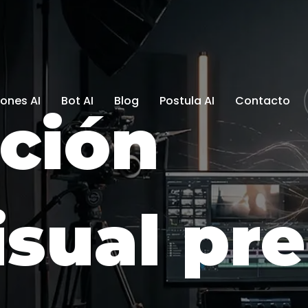
ones AI
Bot AI
Blog
Postula AI
Contacto
ción
isual p